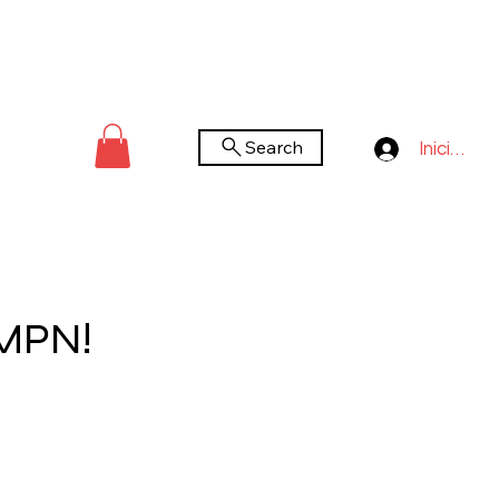
Search
Iniciar se
 MPN!