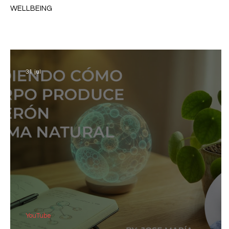
WELLBEING
31 jul
YouTube