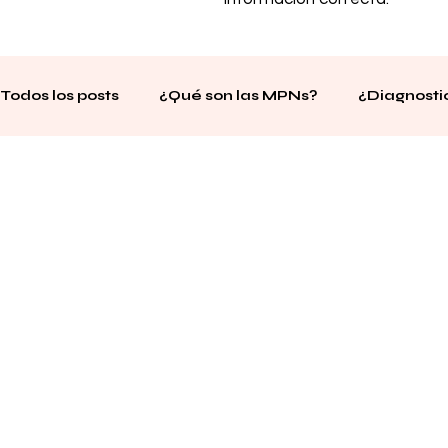
Todos los posts
¿Qué son las MPNs?
¿Diagnost
Notícias sobre la MPN
Historias de MPN
En
Días mundiales