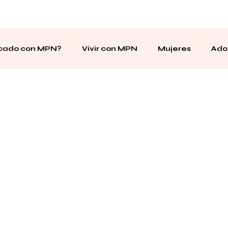
icado con MPN?
Vivir con MPN
Mujeres
Ado
sayos Clínicos
Wellbeing
Dietario Desayuno