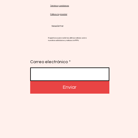
Términos y condiciones
Políticas de privacidad
Newsletter
Regístrese para recibir las últimas noticias sobre
nuestras actividades y noticias de MPN.
Correo electrónico
*
Enviar