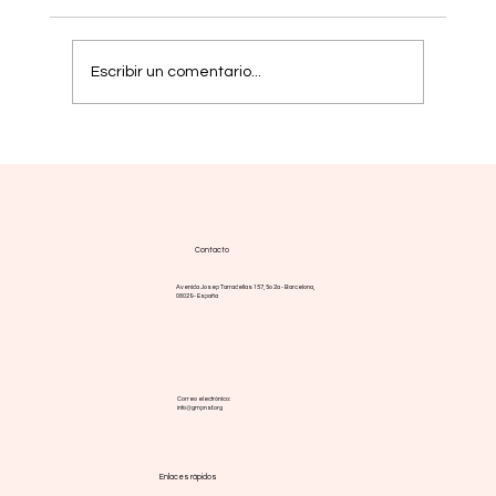
Escribir un comentario...
Mielofibrosis: nuevas estrategias buscan
respuestas más duraderas
Contacto
Avenida Josep Tarradellas 157, 5o 2a - Barcelona,
08029 - España
Correo electrónico:
info@gmpnsf.org
Enlaces rápidos