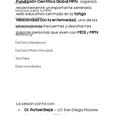
Fundación Científica Global MPN
, organizó 
Eventos
recientemente un importante seminario 
Notícias sobre la MPN
web educativo centrado en la
fatiga 
Historias de MPN
relacionada con la enfermedad
, uno de los 
síntomas más frecuentes y desafiantes 
Ensayos Clínicos
para las personas que viven con
MDS
y
MPN
Wellbeing
.
Dietario Desayuno
Dietario Plato Principal
YouTube
Días mundiales
La sesión contó con:
Dr. Rafael Bejar
– UC San Diego Moores 