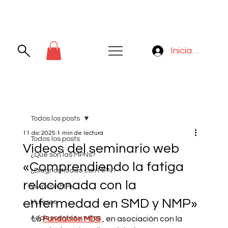
Iniciar sesión
Todos los posts
11 dic 2025
1 min de lectura
Todos los posts
Vídeos del seminario web
¿Qué son las MPNs?
«Comprendiendo la fatiga
¿Diagnosticado con MPN?
relacionada con la
Vivir con MPN
enfermedad en SMD y NMP»
Mujeres
Adolescentes y niños
La
Fundación MDS
, en asociación con la