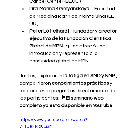
Cancer Center (EE.UU.)
Dra. Marina Kremyanskaya
– Facultad 
de Medicina Icahn del Monte Sinaí (EE. 
UU.)
Peter Löffelhardt
,
fundador y director 
ejecutivo de la Fundación Científica 
Global de MPN
, quien ofreció una 
introducción y representó a la 
comunidad global de MPN
Juntos, exploraron
la fatiga en SMD y NMP
, 
compartieron
conocimientos prácticos
y 
respondieron preguntas directamente de 
los participantes. 🎥
El seminario web 
completo ya está disponible en YouTube
:
https://www.youtube.com/watch?
v=sQeIH4o0G3M