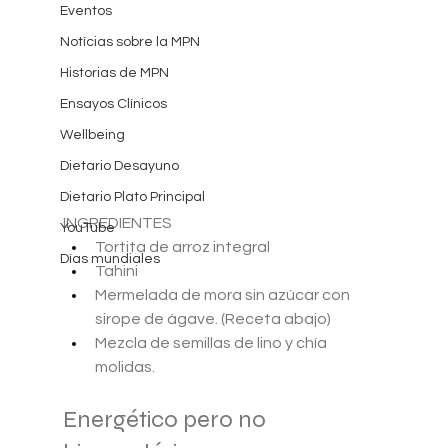
Eventos
Notícias sobre la MPN
Historias de MPN
Ensayos Clínicos
Wellbeing
Dietario Desayuno
Dietario Plato Principal
INGREDIENTES 
YouTube
Tortita de arroz integral
Días mundiales
Tahini
Mermelada de mora sin azúcar con 
sirope de ágave. (Receta abajo)
Mezcla de semillas de lino y chía 
molidas.
Energético pero no 