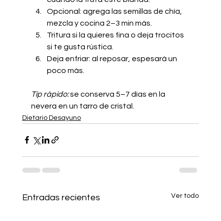
Opcional: agrega las semillas de chía, 
mezcla y cocina 2–3 min más.
Tritura si la quieres fina o deja trocitos 
si te gusta rústica.
Deja enfriar: al reposar, espesará un 
poco más.
Tip rápido:
 se conserva 5–7 días en la 
nevera en un tarro de cristal.
Dietario Desayuno
Ver todo
Entradas recientes