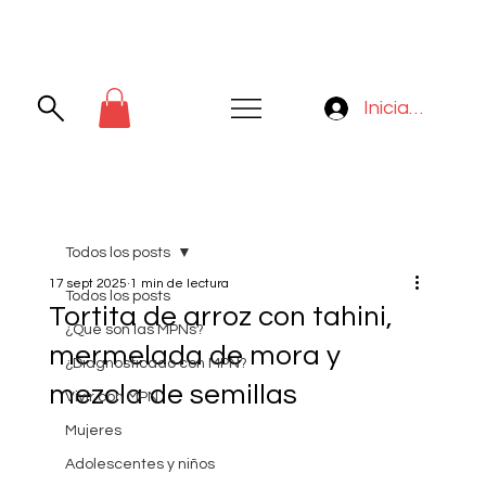
Iniciar sesión
Todos los posts
17 sept 2025
1 min de lectura
Todos los posts
Tortita de arroz con tahini,
¿Qué son las MPNs?
mermelada de mora y
¿Diagnosticado con MPN?
mezcla de semillas
Vivir con MPN
Mujeres
Adolescentes y niños