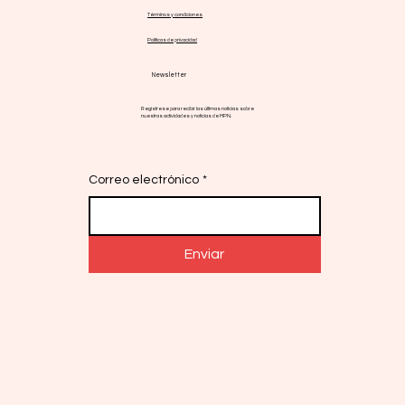
Términos y condiciones
Políticas de privacidad
Newsletter
Regístrese para recibir las últimas noticias sobre
nuestras actividades y noticias de MPN.
Correo electrónico
*
Enviar