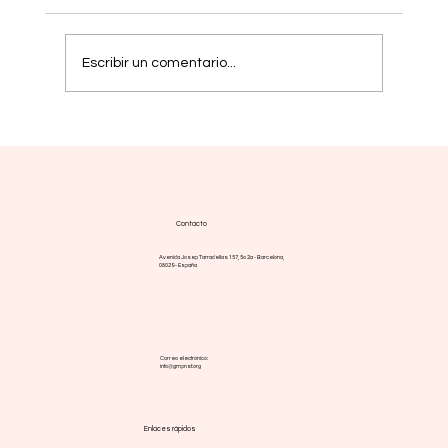
Porridge de quinua
Escribir un comentario...
Contacto
Avenida Josep Tarradellas 157, 5o 2a - Barcelona,
08029 - España
Correo electrónico:
info@gmpnsf.org
Enlaces rápidos