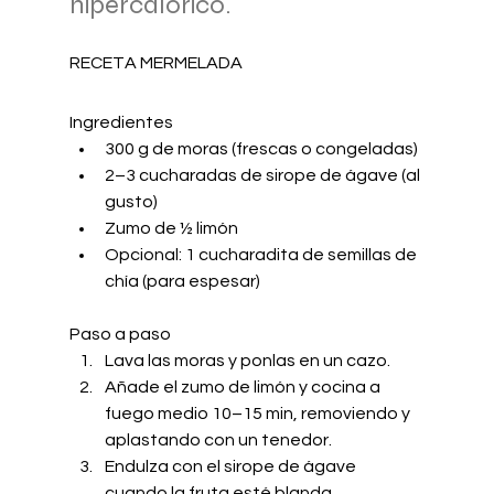
hipercalórico.
RECETA MERMELADA
Ingredientes
300 g de moras (frescas o congeladas)
2–3 cucharadas de sirope de ágave (al 
gusto)
Zumo de ½ limón
Opcional: 1 cucharadita de semillas de 
chía (para espesar)
Paso a paso
Lava las moras y ponlas en un cazo.
Añade el zumo de limón y cocina a 
fuego medio 10–15 min, removiendo y 
aplastando con un tenedor.
Endulza con el sirope de ágave 
cuando la fruta esté blanda.