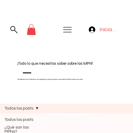
Iniciar sesión
¡Todo lo que necesitas saber sobre las MPN!
Clasificamos los artículos en categorías para ayudarle a encontrar la información correcta.
Todos los posts
Todos los posts
¿Qué son las
MPNs?