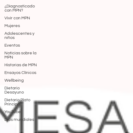
¿Diagnosticado
con MPN?
Vivir con MPN
Mujeres
Adolescentes y
niños
Eventos
Notícias sobre la
MPN
Historias de MPN
Ensayos Clínicos
Wellbeing
Dietario
Desayuno
Dietario Plato
Principal
YouTube
Días mundiales