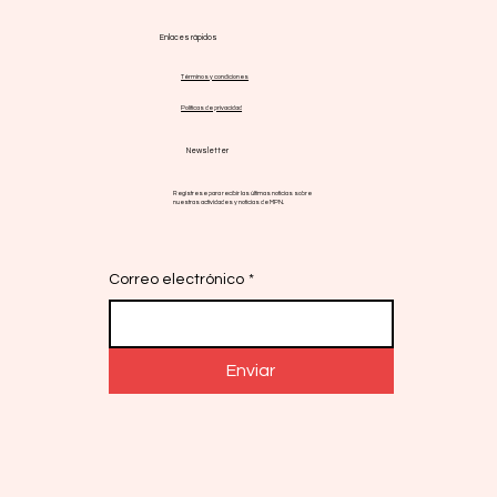
info@gmpnsf.org
Enlaces rápidos
Términos y condiciones
Políticas de privacidad
Newsletter
Regístrese para recibir las últimas noticias sobre
nuestras actividades y noticias de MPN.
Correo electrónico
*
Enviar