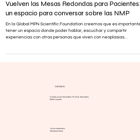
Eventos
Vuelven las Mesas Redondas para Pacientes
un espacio para conversar sobre las NMP
En la Global MPN Scientific Foundation creemos que es importante,
tener un espacio donde poder hablar, escuchar y compartir
experiencias con otras personas que viven con neoplasias
mieloproliferativas (NMP) . Por ello, retomamos nuestros encuentr
de mesas redondas para pacientes , un espacio abierto pensado
para conversar sobre aquellas inquietudes que forman parte del 
a día de quienes conviven con trombocitemia esencial, policitemi
vera o mielofibrosis . Un espacio
Contacto
Avenida Josep Tarradellas 157, 5o 2a - Barcelona,
08029 - España
Correo electrónico: