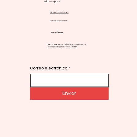
Enlaces rápidos
Términos y condiciones
Políticas de privacidad
Newsletter
Regístrese para recibir las últimas noticias sobre
nuestras actividades y noticias de MPN.
Correo electrónico
*
Enviar