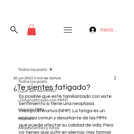
Iniciar sesión
Todos los posts
20 jun 2023
3 min de lectura
Todos los posts
¿Te sientes fatigado?
¿Qué son las MPNs?
Es posible que esté familiarizado con este 
¿Diagnosticado con MPN?
sentimiento si tiene una neoplasia 
Vivir con MPN
mieloproliferativa (NMP). La fatiga es un 
síntoma común y desafiante de las MPN 
Mujeres
que puede afectar su calidad de vida. Pero 
Adolescentes y niños
no tienes que sufrir en silencio. Hay formas 