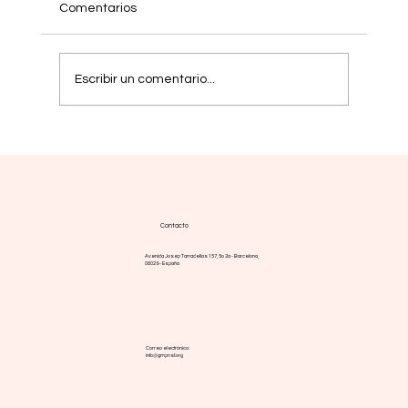
Comentarios
Escribir un comentario...
Mielofibrosis: nuevas estrategias buscan
respuestas más duraderas
Contacto
Avenida Josep Tarradellas 157, 5o 2a - Barcelona,
08029 - España
Correo electrónico:
info@gmpnsf.org