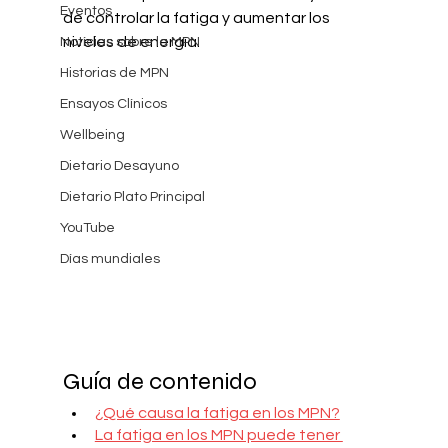
Eventos
de controlar la fatiga y aumentar los 
niveles de energía.
Notícias sobre la MPN
Historias de MPN
Ensayos Clínicos
Wellbeing
Dietario Desayuno
Dietario Plato Principal
YouTube
Días mundiales
Guía de contenido
¿Qué causa la fatiga en los MPN?
La fatiga en los MPN puede tener 