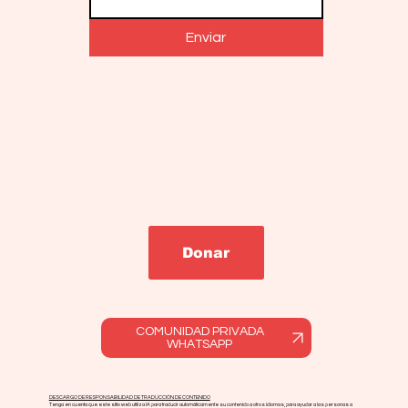
Enviar
Donar
COMUNIDAD PRIVADA
WHATSAPP
DESCARGO DE RESPONSABILIDAD DE TRADUCCIÓN DE CONTENIDO
Tenga en cuenta que este sitio web utiliza IA para traducir automáticamente su contenido a otros idiomas, para ayudar a las personas a