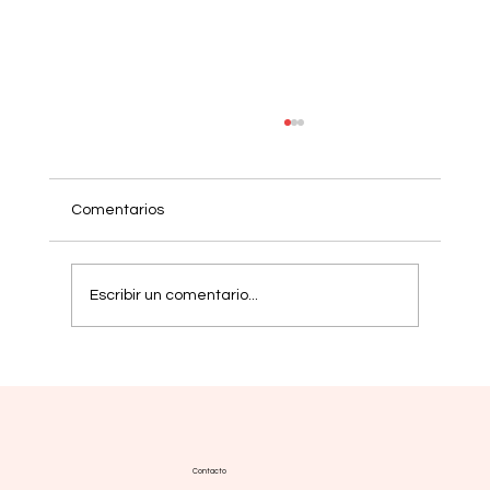
Comentarios
Escribir un comentario...
Mielofibrosis: nuevas estrategias buscan
respuestas más duraderas
Contacto