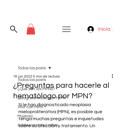
Iniciar sesión
Todos los posts
16 jun 2023
5 min de lectura
Todos los posts
¿Preguntas para hacerle al
¿Qué son las MPNs?
hematólogo por MPN?
¿Diagnosticado con MPN?
Si le han diagnosticado neoplasia 
Vivir con MPN
mieloproliferativa (MPN), es posible que 
Mujeres
tenga muchas preguntas e inquietudes 
Adolescentes y niños
sobre su afección y tratamiento. Un 