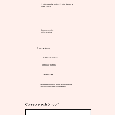
Avenida Josep Tarradellas 157, 5o 2a - Barcelona,
08029 - España
Correo electrónico:
info@gmpnsf.org
Enlaces rápidos
Términos y condiciones
Políticas de privacidad
Newsletter
Regístrese para recibir las últimas noticias sobre
nuestras actividades y noticias de MPN.
Correo electrónico
*