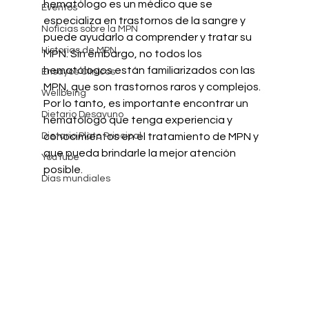
hematólogo es un médico que se 
Eventos
especializa en trastornos de la sangre y 
Notícias sobre la MPN
puede ayudarlo a comprender y tratar su 
Historias de MPN
MPN. Sin embargo, no todos los 
hematólogos están familiarizados con las 
Ensayos Clínicos
MPN, que son trastornos raros y complejos. 
Wellbeing
Por lo tanto, es importante encontrar un 
Dietario Desayuno
hematólogo que tenga experiencia y 
Dietario Plato Principal
conocimientos en el tratamiento de MPN y 
que pueda brindarle la mejor atención 
YouTube
posible.
Días mundiales