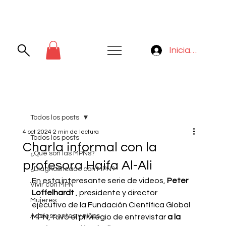
Iniciar sesión
Todos los posts
4 oct 2024
2 min de lectura
Todos los posts
Charla informal con la
¿Qué son las MPNs?
profesora Haifa Al-Ali
¿Diagnosticado con MPN?
En esta interesante serie de videos,
Peter 
Vivir con MPN
Loffelhardt
, presidente y director 
Mujeres
ejecutivo de la Fundación Científica Global 
Adolescentes y niños
MPN, tuvo el privilegio de entrevistar
a la 