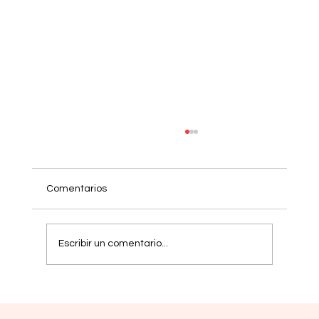
Comentarios
Escribir un comentario...
Mielofibrosis: nuevas estrategias buscan
respuestas más duraderas