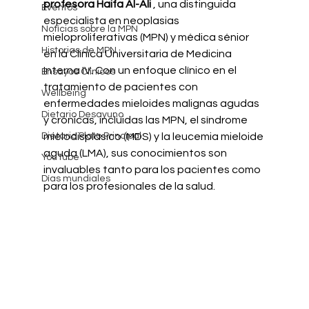
profesora Haifa Al-Ali
, una distinguida 
Eventos
especialista en neoplasias 
Notícias sobre la MPN
mieloproliferativas (MPN) y médica sénior 
Historias de MPN
en la Clínica Universitaria de Medicina 
Interna IV. Con un enfoque clínico en el 
Ensayos Clínicos
tratamiento de pacientes con 
Wellbeing
enfermedades mieloides malignas agudas 
Dietario Desayuno
y crónicas, incluidas las MPN, el síndrome 
Dietario Plato Principal
mielodisplásico (MDS) y la leucemia mieloide 
aguda (LMA), sus conocimientos son 
YouTube
invaluables tanto para los pacientes como 
Días mundiales
para los profesionales de la salud.