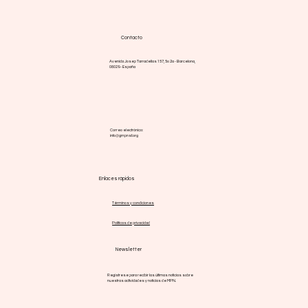
Contacto
Avenida Josep Tarradellas 157, 5o 2a - Barcelona,
08029 - España
Correo electrónico:
info@gmpnsf.org
Enlaces rápidos
Términos y condiciones
Políticas de privacidad
Newsletter
Regístrese para recibir las últimas noticias sobre
nuestras actividades y noticias de MPN.