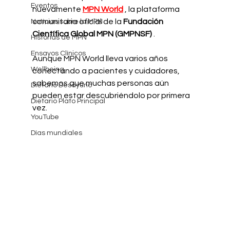
Eventos
nuevamente
MPN World
, la plataforma 
comunitaria oficial de la
Fundación 
Notícias sobre la MPN
Científica Global MPN (GMPNSF)
.
Historias de MPN
Ensayos Clínicos
Aunque MPN World lleva varios años 
Wellbeing
conectando a pacientes y cuidadores, 
sabemos que muchas personas aún 
Dietario Desayuno
pueden estar descubriéndolo por primera 
Dietario Plato Principal
vez.
YouTube
Días mundiales