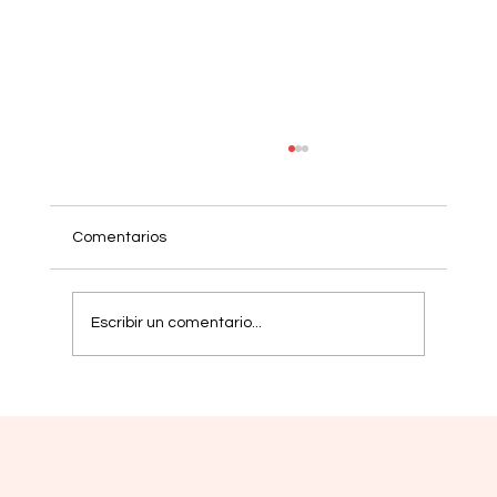
Comentarios
Escribir un comentario...
Mielofibrosis: nuevas estrategias buscan
respuestas más duraderas