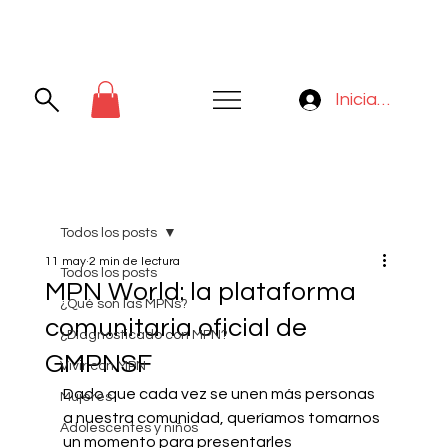
Iniciar sesión
Todos los posts
11 may
2 min de lectura
Todos los posts
MPN World: la plataforma
¿Qué son las MPNs?
comunitaria oficial de
¿Diagnosticado con MPN?
GMPNSF
Vivir con MPN
Dado que cada vez se unen más personas 
Mujeres
a nuestra comunidad, queríamos tomarnos 
Adolescentes y niños
un momento para presentarles 