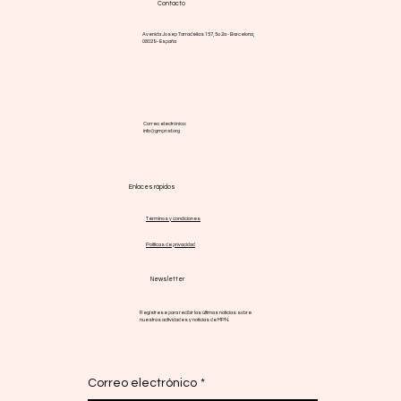
Contacto
Avenida Josep Tarradellas 157, 5o 2a - Barcelona,
08029 - España
Correo electrónico:
info@gmpnsf.org
Enlaces rápidos
Términos y condiciones
Políticas de privacidad
Newsletter
Regístrese para recibir las últimas noticias sobre
nuestras actividades y noticias de MPN.
Correo electrónico
*